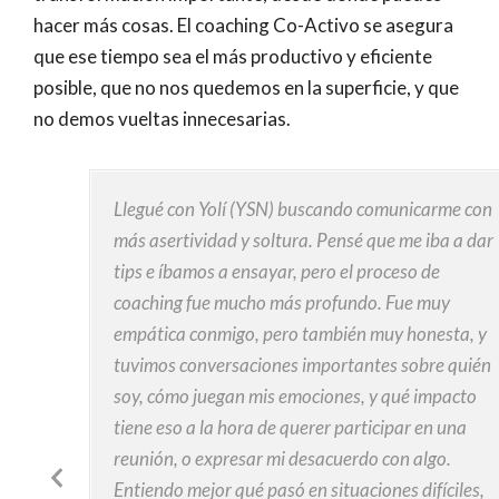
hacer más cosas. El coaching Co-Activo se asegura
que ese tiempo sea el más productivo y eficiente
posible, que no nos quedemos en la superficie, y que
no demos vueltas innecesarias.
te
Llegué con Yolí (YSN) buscando comunicarme con
uelen
más asertividad y soltura. Pensé que me iba a dar
istente,
tips e íbamos a ensayar, pero el proceso de
que
coaching fue mucho más profundo. Fue muy
cajo,
empática conmigo, pero también muy honesta, y
 de
tuvimos conversaciones importantes sobre quién
or la
soy, cómo juegan mis emociones, y qué impacto
 mucho
tiene eso a la hora de querer participar en una
, peor
reunión, o expresar mi desacuerdo con algo.
Previous
 verdad
Entiendo mejor qué pasó en situaciones difíciles,