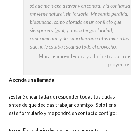
Slide
on
sé qué me juega a favor y en contra, y la confianza
me viene natural, sin forzarla. Me sentía perdida,
bloqueada, como atorada en un conflicto que
siempre era igual, y ahora tengo claridad,
a sesión
conocimiento, y descubrí herramientas mías a las
que no le estaba sacando todo el provecho.
as para
Mara, emprendedora y administradora de
ntado.
proyectos
 que me
Agenda una llamada
ender
estar
dían
¡Estaré encantada de responder todas tus dudas
es que
antes de que decidas trabajar conmigo! Solo llena
a muy
este formulario y me pondré en contacto contigo:
cer
es de
Error:
Formulario de contacto no encontrado.