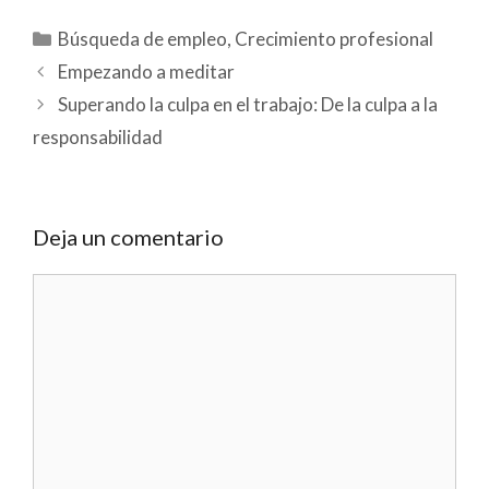
Categorías
Búsqueda de empleo
,
Crecimiento profesional
Empezando a meditar
Superando la culpa en el trabajo: De la culpa a la
responsabilidad
Deja un comentario
Comentario