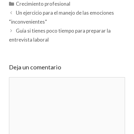
Categorías
Crecimiento profesional
Un ejercicio para el manejo de las emociones
“inconvenientes”
Guía si tienes poco tiempo para preparar la
entrevista laboral
Deja un comentario
Comentario