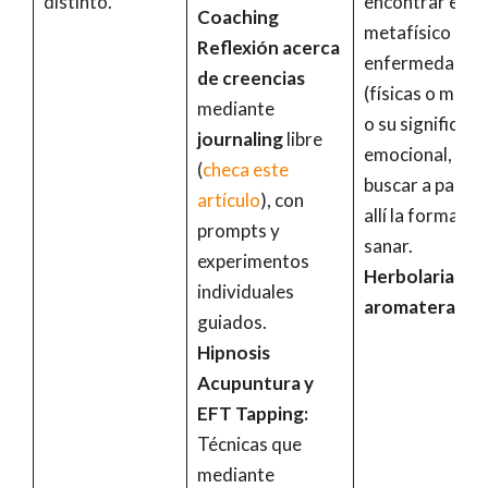
distinto.
encontrar el or
Coaching
metafísico de l
Reflexión acerca
enfermedades
de creencias
(físicas o menta
mediante
o su significad
journaling
libre
emocional, par
(
checa este
buscar a partir
artículo
), con
allí la forma de
prompts y
sanar.
experimentos
Herbolaria y
individuales
aromaterapia
guiados.
Hipnosis
Acupuntura y
EFT Tapping:
Técnicas que
mediante