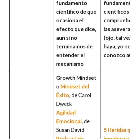
fundamento
fundamentos
científico de que
científicos qu
ocasiona el
comprueben t
efecto que dice,
las aseveracio
aun si no
(ojo, tal vez sí 
terminamos de
haya, yo no la
entender el
conozco aún)
mecanismo
Growth Mindset
o
Mindset del
Éxito
, de Carol
Dweck
Agilidad
Emocional
,
de
Susan David
5 Heridas que 
Podcast de
impiden ser u