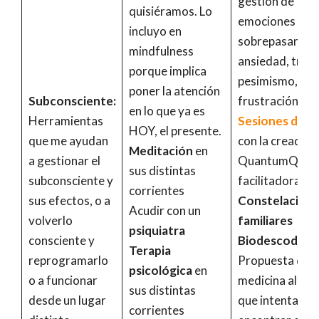
gestión de
quisiéramos. Lo
emociones que
incluyo en
sobrepasan:
mindfulness
ansiedad, trist
porque implica
pesimismo,
poner la atención
Subconsciente:
frustración, en
en lo que ya es
Herramientas
Sesiones de Q
HOY, el presente.
que me ayudan
con la creadora
Meditación
en
a gestionar el
QuantumQuip o
sus distintas
subconsciente y
facilitadoras.
corrientes
sus efectos, o a
Constelacion
Acudir con un
volverlo
familiares
psiquiatra
consciente y
Biodescodific
Terapia
reprogramarlo
Propuesta de l
psicológica
en
o a funcionar
medicina alter
sus distintas
desde un lugar
que intenta
corrientes