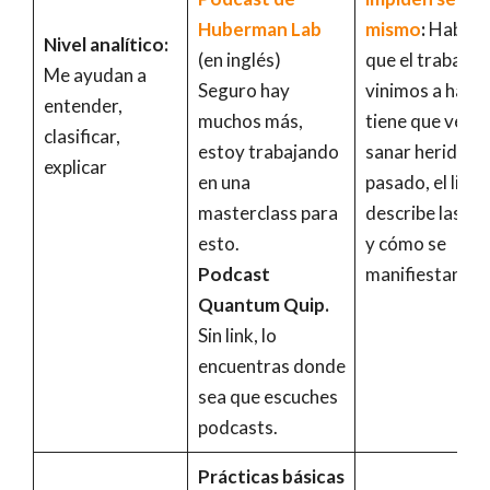
Huberman Lab
mismo
:
Habla 
Nivel analítico:
(en inglés)
que el trabajo 
Me ayudan a
Seguro hay
vinimos a hace
entender,
muchos más,
tiene que ver c
clasificar,
estoy trabajando
sanar heridas d
explicar
en una
pasado, el libro
masterclass para
describe las he
esto.
y cómo se
Podcast
manifiestan.
Quantum Quip.
Sin link, lo
encuentras donde
sea que escuches
podcasts.
Prácticas básicas